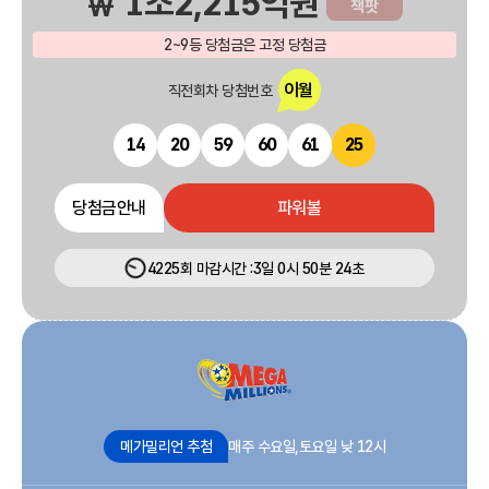
1조2,215억원
₩
잭팟
2~9등 당첨금은 고정 당첨금
이월
직전회차 당첨번호
14
20
59
60
61
25
당첨금안내
파워볼
4225회
마감시간
:
3일 0시 50분 24초
메가밀리언 추첨
매주 수요일,토요일 낮 12시