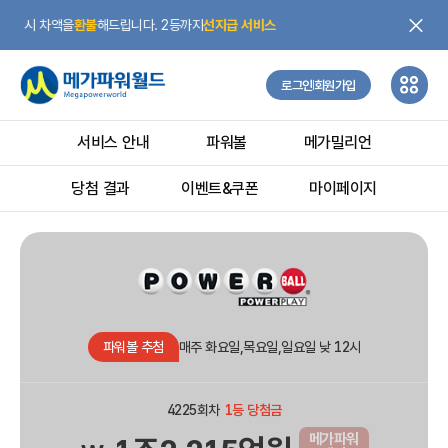
환불
해드립니다. 2등까지
선지급 서비스
로그인
회원가입
서비스 안내
파워볼
메가밀리언
당첨 결과
이벤트&쿠폰
마이페이지
파워볼 추첨
매주 화요일,목요일,일요일 낮 12시
4225회차
1등 당첨금
메가파워