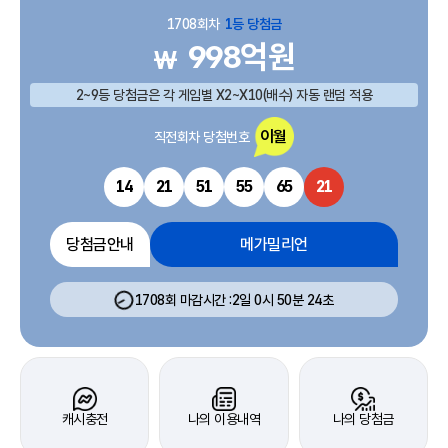
1708회차
1등 당첨금
998억원
₩
2~9등 당첨금은 각 게임별 X2~X10(배수) 자동 랜덤 적용
이월
직전회차 당첨번호
14
21
51
55
65
21
당첨금안내
메가밀리언
1708회
마감시간
:
2일 0시 50분 24초
캐시충전
나의 이용내역
나의 당첨금