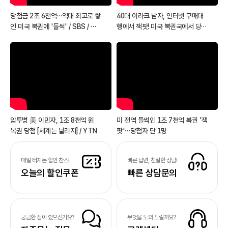
당첨금 2조 6천억…역대 최고로 쌓
40대 이라크 남자, 인터넷 구매대
인 미국 복권에 '들썩' / SBS / 월
행에서 잭팟! 미국 복권국에서 당첨
드리포트
금 받다!
암투병 美 이민자, 1조 8천억 원
미 전역 들썩인 1조 7천억 복권 '잭
복권 당첨 [세계는 날리지] / YTN
팟'…당첨자 단 1명
매일 터지는 할인 찬스!
빠른 답변, 친절한 상담!
오늘의 할인쿠폰
빠른 상담문의
궁금한 점이 있으신가요?
무엇을 도와 드릴까요?