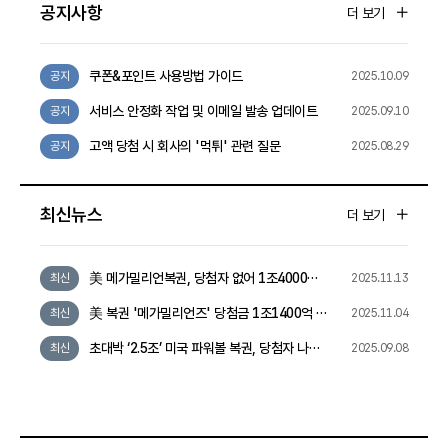
공지사항
더 보기
쿠폰&포인트 사용방법 가이드
공지
2025.10.09
서비스 안정화 작업 및 이메일 발송 업데이트
공지
2025.09.10
고액 당첨 시 회사의 '먹튀' 관련 질문
공지
2025.08.29
최신뉴스
더 보기
美 메가밀리언복권, 당첨자 없어 1조4000억
최신
2025.11.13
원 잭팟으로 덩치 커져
美 복권 '메가밀리언즈' 당첨금 1조1400억 쌓
최신
2025.11.04
여…역대 9번째
초대박 ‘2.5조’ 미국 파워볼 복권, 당첨자 나왔
최신
2025.09.08
다…2명이 반반씩