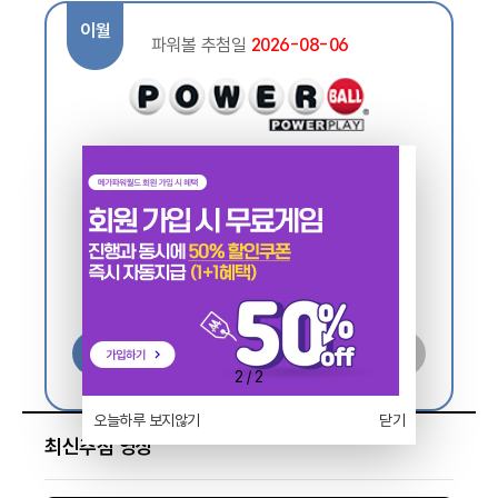
이월
파워볼 추첨일
2026-08-06
14
20
59
60
61
25
4224회차 1등 당첨금
1,121,622,000,000원
$786,000,000
상세보기
추첨영상
2
/
2
오늘하루 보지않기
닫기
최신추첨 영상