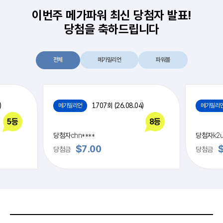
이번주 메가파워 최신 당첨자 발표!
당첨을 축하드립니다
전체
메가밀리언
파워볼
)
1707회 (26.08.04)
메가밀리언
메가밀리
5등
8등
당첨자
chn****
당첨자
k2u
$7.00
$
당첨금
당첨금