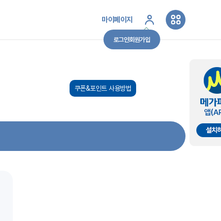
마이페이지
로그인
회원가입
쿠폰&포인트 사용방법