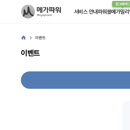
업그레이드
서비스 안내
파워볼
메가밀리
이벤트
이벤트